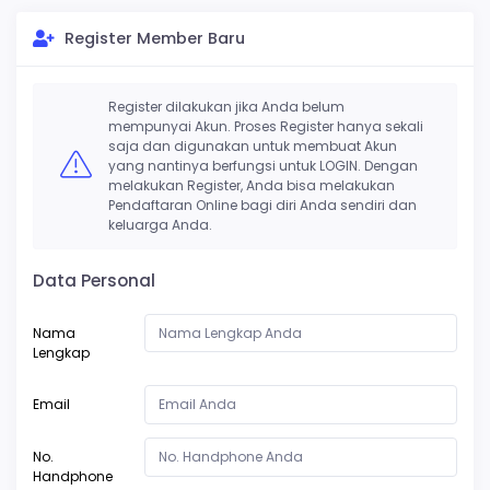
Register Member Baru
Register dilakukan jika Anda belum
mempunyai Akun. Proses Register hanya sekali
saja dan digunakan untuk membuat Akun
yang nantinya berfungsi untuk LOGIN. Dengan
melakukan Register, Anda bisa melakukan
Pendaftaran Online bagi diri Anda sendiri dan
keluarga Anda.
Data Personal
Nama
Lengkap
Email
No.
Handphone