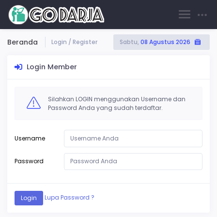
Selamat Datang,
Guest
Beranda
Login / Register
Sabtu,
08 Agustus 2026
Login Member
Silahkan LOGIN menggunakan Username dan
Password Anda yang sudah terdaftar.
Username
Password
Lupa Password ?
Login